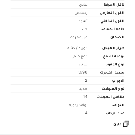
ناقل الحركة
عادي
اللون الخارجي
رصاصي
اللون الداخلي
أسود
خامة المقاعد
جلد
الضمان
غير معروف
طراز الهيكل
كوبيه / كشف
نوعية الدفع
دفع خلفي
نوع الوقود
بنزين
سعة المحرك
1,998
الابواب
2
نوع العجلات
حديد
مقاس العجلات
14
النوافذ
نوافذ يدوية
عدد الركاب
4
قارن