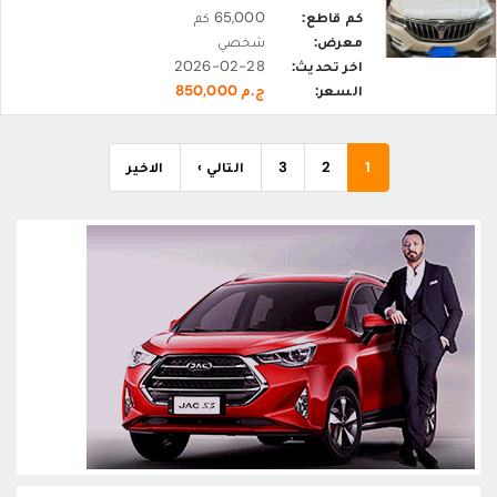
كم قاطع:
65,000 كم
معرض:
شخصي
اخر تحديث:
2026-02-28
السعر:
ج.م 850,000
1
2
3
التالي ›
الاخير