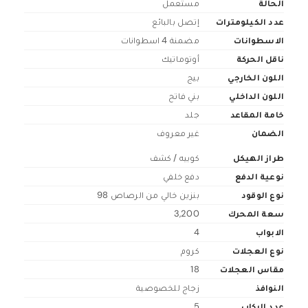
الحالة
مستعمل
عدد الكيلومترات
إتصل بالبائع
الاسطوانات
مضمنة 4 اسطوانات
ناقل الحركة
أوتوماتيك
اللون الخارجي
بيج
اللون الداخلي
بني فاتح
خامة المقاعد
جلد
الضمان
غير معروف
طراز الهيكل
كوبيه / كشف
نوعية الدفع
دفع خلفي
نوع الوقود
بنزين خالي من الرصاص 98
سعة المحرك
3,200
الابواب
4
نوع العجلات
كروم
مقاس العجلات
18
النوافذ
زجاج للخصوصية
عدد الركاب
5