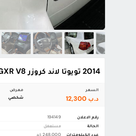
2014 تويوتا لاند كروزر GXR V8
السعر
معرض
د.ب 12,300
شخصي
رقم الاعلان
194149
الحالة
مستعمل
عدد الكيلومترات
248,000 كم