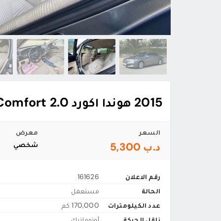
2015 هوندا اكورد 2.0 Comfort
السعر
معرض
د.ب 5,300
شخصي
رقم الاعلان
161626
الحالة
مستعمل
عدد الكيلومترات
170,000 كم
ناقل الحركة
أوتوماتيك