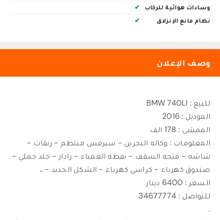
وسادات هوائية للركاب
✔
نظام مانع الإنزلاق
✔
وصف الإعلان
للبيع : BMW 740LI
الموديل : 2016
الممشى : 178 الف
المعلومات : وكاله البحرين - سيرفس منتظم - رنقات -
شاشه - فتحه السقف - نقطه العمياء - رادار - جلد جملي -
صندوق كهرباء - كراسي كهرباء - الشكل الجديد - ..
السعر : 6400 دينار
للتواصل : 34677774
.