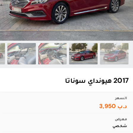
2017 هيونداي سوناتا
السعر
د.ب 3,950
معرض
شخصي