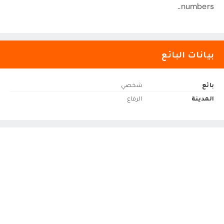
numbers..
بيانات البائع
بائع
شخصي
المدينة
الرفاع