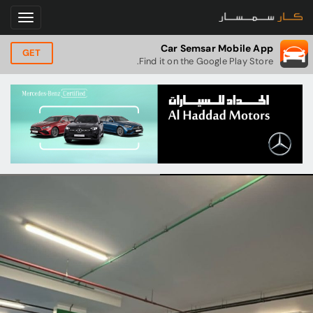
Car Semsar Mobile App
GET
Find it on the Google Play Store.