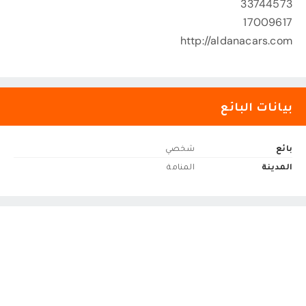
33744573
17009617
http://aldanacars.com
بيانات البائع
بائع
شخصي
المدينة
المنامة