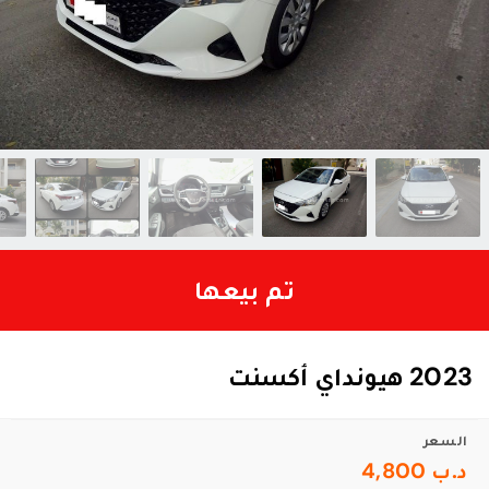
تم بيعها
2023 هيونداي أكسنت
السعر
د.ب 4,800