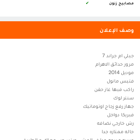
مصابيح زنون
✔
وصف الإعلان
جيلي ام جراند 7
مرور حدائق الاهرام
موديل 2014
فتيس مانول
راكب فيها غاز حقن
سنتر لوك
جهاز رفع زجاج اوتوماتيك
فبريكا دواخل
رش خارجي نضافه
حاله ممتازه جدا
عربيه مريحه جدا ف المشي وبتسحب معاك ع الطريق