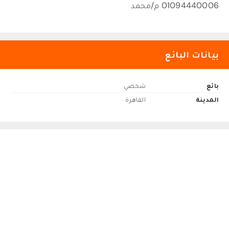
01094440006 م/محمد
بيانات البائع
بائع
شخصي
المدينة
القاهرة