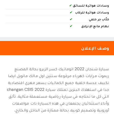
وسادات هوائية للسائق
✔
وسادات هوائية للركاب
✔
كلّاب جر خلفي
✔
نظام مانع الإنزلاق
✔
وصف الإعلان
سيارة شنجان 2022 اتوماتيك كسر الزيرو بحالة المصنع
ريموت مرايات كهرباء مرفوعة سنتين اول مالك مانويل ايضا
تكييف عدسة خلفية جميع الكماليات بسعر مغري اقتصادية
جدا في استهلاك البنزين تمتلك سيارة 2022 changan CS15
التي كل ما تحتاجه في سيارة رياضية مستعملة مثالية. تألق
وأداء استثنائيان يجتمعان في هذه السيارة ذات مواصفات
أوروبية وتصميم كوبيه. بحالة ممتازة من الداخل والخارج،