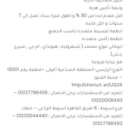
وثيقة تأمين هدية
اقل مقدم تبدا من 30 % و اطول فترة سداد تصل الي 7
سنوات و اقل فايده
انظمة تقسيط متعدده تناسب الجميع
انظمة تأمين متعددة
ابوغالي موزع معتمد ( شيفرولية , هيونداي , ام جي , شيري
,جيلي)
قم بزيارة فروعنا
الفرع الرئيسي: المنطقة الصناعية الاولي –قطعة رقم 13001
– مدينة العبور
http://shorturl. at/lJQ24
للمزيد من الاستفسارات يرجي الاتصال : 01227786429 –
01220008493
فرع اسيوط : 6 طريق القاهرة اسيوط الزراعي – منقاد
للمزيد من الاستفسارات يرجي الاتصال : 01203544440 –
01227786483