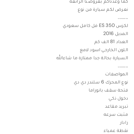
كما وعدناكم بعروضنا الرائعه
نعرض لكم سيارة من نوع
،،،،،،،،
لكزس ES 350 فل كامل سعودي
المديل 2016
العداد 81 الف كم
اللون الخارجي اسود لامع
السيارة بحالة جدا ممتازة ما شاءالله
،،،،،،،،
المواصفات
نوع المحرك 6 سلندر دي دي
فتحة سقف بانوراما
دخول ذكي
تبريد مقاعد
مثبت سرعه
رادار
نقطة عمياء