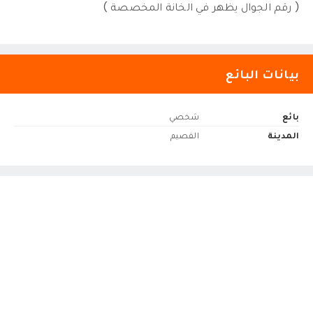
( رقم الجوال يظهر في الخانة المخصصة )
بيانات البائع
بائع
شخصي
المدينة
القصيم