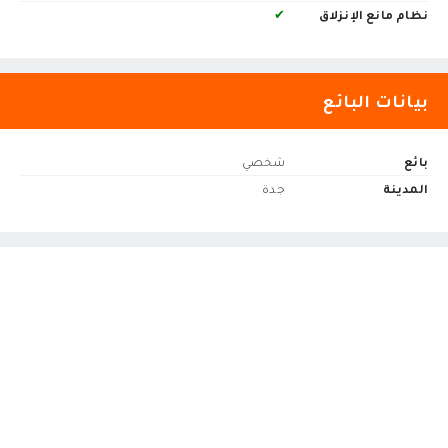
نظام مانع الإنزلاق
✔
بيانات البائع
بائع
شخصي
المدينة
جدة‎‎