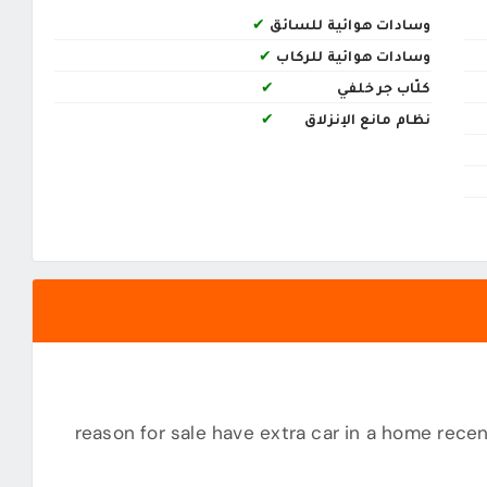
وسادات هوائية للسائق
✔
وسادات هوائية للركاب
✔
كلّاب جر خلفي
✔
نظام مانع الإنزلاق
✔
(not hurry for sale) reason for sale have extra car in a hom