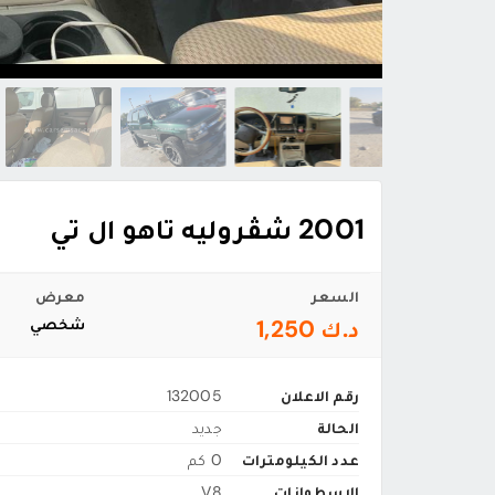
2001 شڤروليه تاهو ال تي
السعر
معرض
د.ك 1,250
شخصي
رقم الاعلان
132005
الحالة
جديد
عدد الكيلومترات
0 كم
الاسطوانات
V8