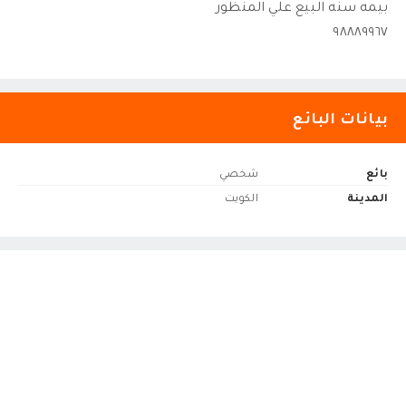
بيمه سنه البيع علي المنظور
٩٨٨٨٩٩٦٧
بيانات البائع
بائع
شخصي
المدينة
الكويت