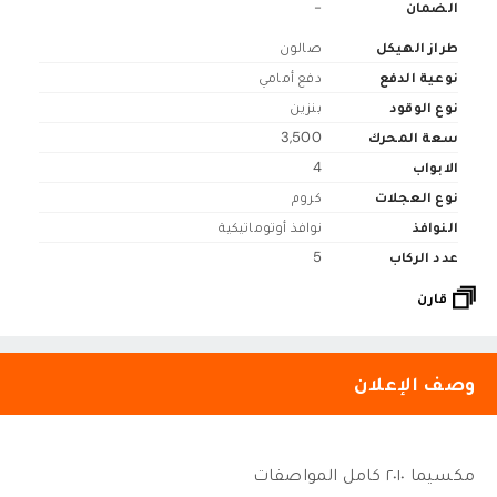
الضمان
-
طراز الهيكل
صالون
نوعية الدفع
دفع أمامي
نوع الوقود
بنزين
سعة المحرك
3,500
الابواب
4
نوع العجلات
كروم
النوافذ
نوافذ أوتوماتيكية
عدد الركاب
5
قارن
وصف الإعلان
مكسيما ٢٠١٠ كامل المواصفات