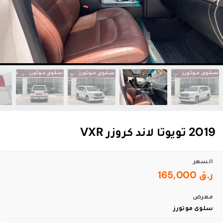
2019 تويوتا لاند كروزر VXR
السعر
ر.ق 165,000
معرض
سلوى موتورز