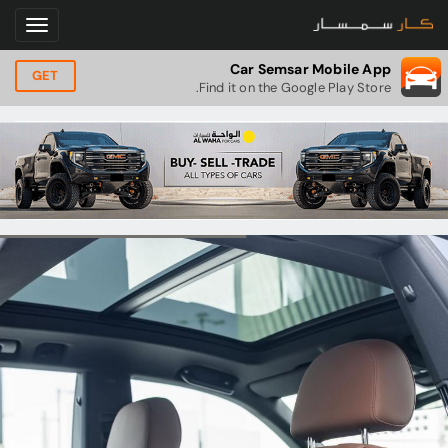
Car Semsar Mobile App
GET
Find it on the Google Play Store.