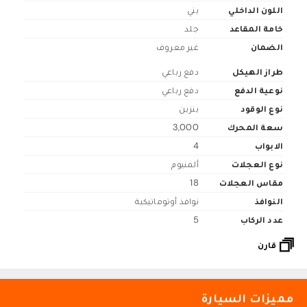
اللون الداخلي
بني
خامة المقاعد
جلد
الضمان
غير معروف
طراز الهيكل
دفع رباعي
نوعية الدفع
دفع رباعي
نوع الوقود
بنزين
سعة المحرك
3,000
الابواب
4
نوع العجلات
ألمنيوم
مقاس العجلات
18
النوافذ
نوافذ أوتوماتيكية
عدد الركاب
5
قارن
مميزات السيارة