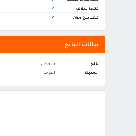
فتحة سقف
✔
مصابيح زنون
✔
بيانات البائع
بائع
شخصي
المدينة
الدوحة