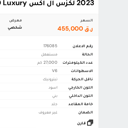
2023 لكزس ال اكس LX 600 Luxury
السعر
معرض
ر.ق 455,000
شخصي
رقم الاعلان
176085
الحالة
مستعمل
عدد الكيلومترات
27,000 كم
الاسطوانات
V6
ناقل الحركة
تبترونيك
اللون الخارجي
اسود
اللون الداخلي
بني
خامة المقاعد
جلد
الضمان
غير معروف
قارن