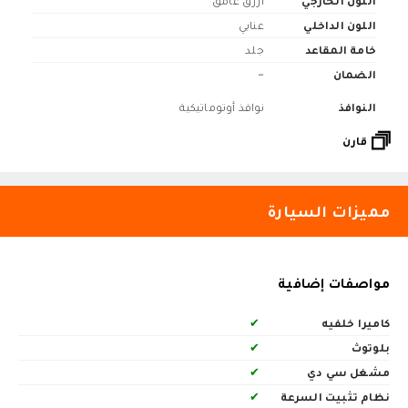
اللون الخارجي
أزرق غامق
اللون الداخلي
عنابي
خامة المقاعد
جلد
الضمان
-
النوافذ
نوافذ أوتوماتيكية
قارن
مميزات السيارة
مواصفات إضافية
كاميرا خلفيه
✔
بلوتوث
✔
مشغل سي دي
✔
نظام تثبيت السرعة
✔