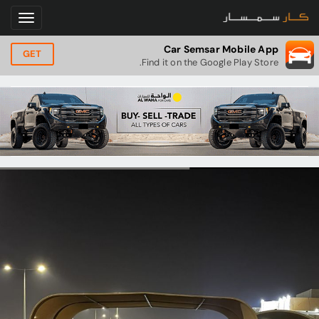
Car Semsar Mobile App
GET
Find it on the Google Play Store.