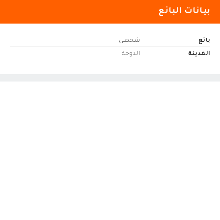
بيانات البائع
بائع
شخصي
المدينة
الدوحة