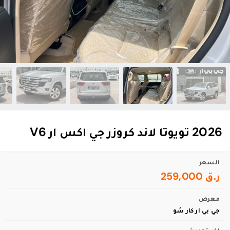
2026 تويوتا لاند كروزر جي اكس ار V6
السعر
ر.ق 259,000
معرض
جي بي ار كار شو