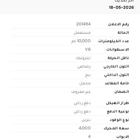
اخر تحديث
18-05-2026
رقم الاعلان
201494
الحالة
مستعمل
عدد الكيلومترات
10,000 كم
الاسطوانات
V6
ناقل الحركة
تبترونيك
اللون الخارجي
رصاصي
اللون الداخلي
بيج
خامة المقاعد
مخمل
الضمان
غير معروف
طراز الهيكل
دفع رباعي
نوعية الدفع
دفع رباعي
نوع الوقود
بنزين
سعة المحرك
4,000
الابواب
4