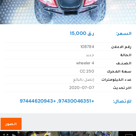
السعر:
ر.ق 15,000
رقم الاعلان
108784
الحالة
جديد
الصـنــف
4 wheeler
سعة المحرك
250 CC
عدد الكيلومترات
إتصل بالبائع
اخر تحديث
2020-07-07
للإتصال:
+97430046351, +97444620943
الصور