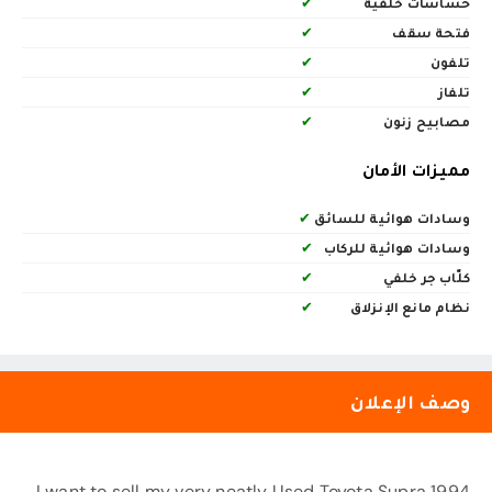
حساسات خلفية
✔
فتحة سقف
✔
تلفون
✔
تلفاز
✔
مصابيح زنون
✔
مميزات الأمان
وسادات هوائية للسائق
✔
وسادات هوائية للركاب
✔
كلّاب جر خلفي
✔
نظام مانع الإنزلاق
✔
وصف الإعلان
I want to sell my very neatly Used Toyota Supra 1994