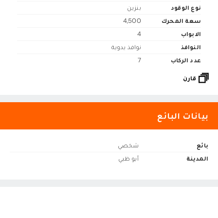
نوع الوقود
بنزين
سعة المحرك
4,500
الابواب
4
النوافذ
نوافذ يدوية
عدد الركاب
7
قارن
بيانات البائع
بائع
شخصي
المدينة
أبو ظبي