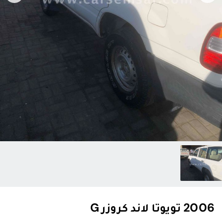
2006 تويوتا لاند كروزر G