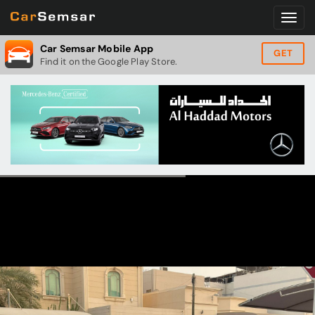
Car Semsar Mobile App
GET
Find it on the Google Play Store.