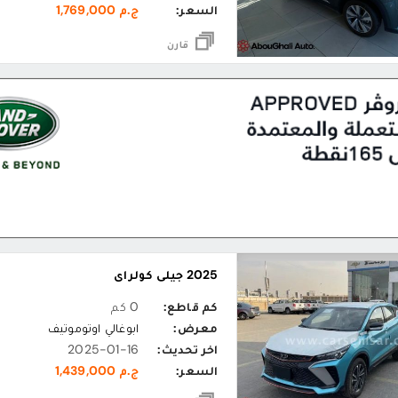
السعر:
ج.م 1,769,000
قارن
2025 جيلي كولراي
كم قاطع:
0 كم
معرض:
ابوغالي اوتوموتيف
اخر تحديث:
2025-01-16
السعر:
ج.م 1,439,000