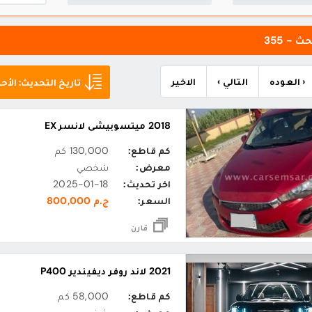
ث - 355
‹ العوده
التالي ›
الاخير
تاريخ التحديث: الأحد
2018 ميتسوبيشي لانسر EX
كم قاطع:
130,000 كم
معرض:
شخصي
اخر تحديث:
2025-01-18
السعر:
ج.م 800,000
قارن
2021 لاند روفر ديفيندير P400
كم قاطع:
58,000 كم