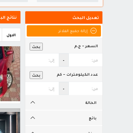
نتائج البح
تعديل البحث
إزالة جميع الفلاتر
الاول
السعر - ج.م
بحث
‐
عدد الكيلومترات - كم
بحث
‐
الحالة
بائع