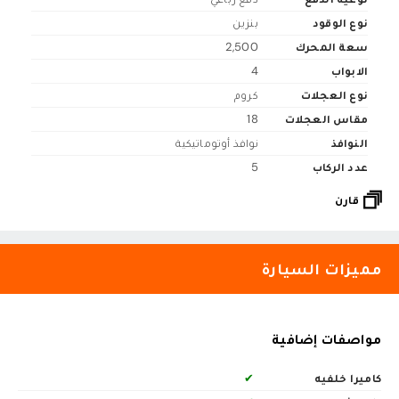
نوع الوقود
بنزين
سعة المحرك
2,500
الابواب
4
نوع العجلات
كروم
مقاس العجلات
18
النوافذ
نوافذ أوتوماتيكية
عدد الركاب
5
قارن
مميزات السيارة
مواصفات إضافية
كاميرا خلفيه
✔