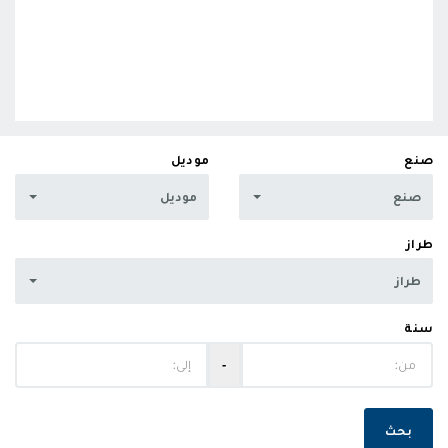
صنع
موديل
صنع
موديل
طراز
طراز
سنة
‐
بحث