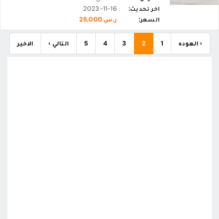
اخر تحديث:
2023-11-16
السعر:
ر.س 25,000
‹ العوده
1
2
3
4
5
التالي ›
الاخير