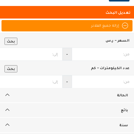
تعديل البحث
إزالة جميع الفلاتر
السعر - ر.س
بحث
‐
عدد الكيلومترات - كم
بحث
‐
الحالة
بائع
سنة