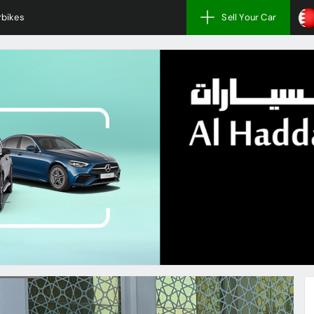
bikes
Sell Your Car