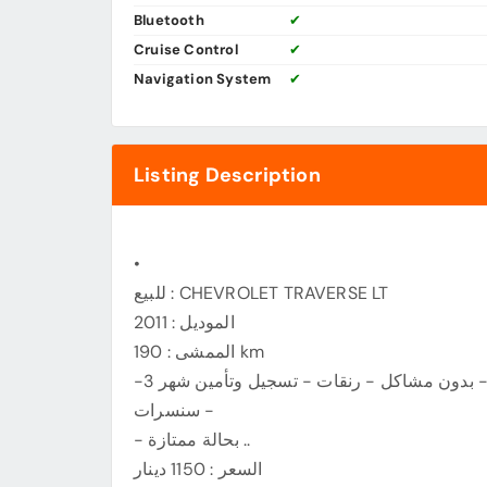
Bluetooth
✔
Cruise Control
✔
Navigation System
✔
Listing Description
•
للبيع : CHEVROLET TRAVERSE LT
الموديل : 2011
الممشى : 190 km
المعلومات : وكالة البحرين - سيرفس منتظم - 7 مقاعد - بدون مشاكل - رنقات - تسجيل وتأمين شهر 3-
سنسرات -
- بحالة ممتازة ..
السعر : 1150 دينار