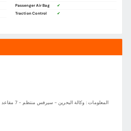
Passenger Air Bag
✔
Traction Control
✔