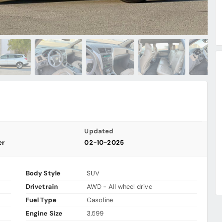
Updated
er
02-10-2025
Body Style
SUV
Drivetrain
AWD - All wheel drive
Fuel Type
Gasoline
Engine Size
3,599