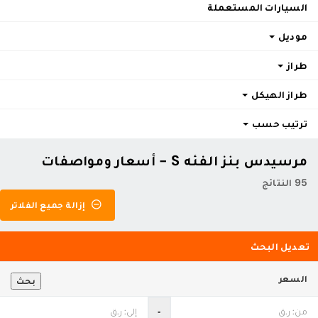
السيارات المستعملة
موديل
طراز
طراز الهيكل
ترتيب حسب
مرسيدس بنز الفئه S - أسعار ومواصفات
95 النتائج
إزالة جميع الفلاتر
تعديل البحث
السعر
بحث
‐