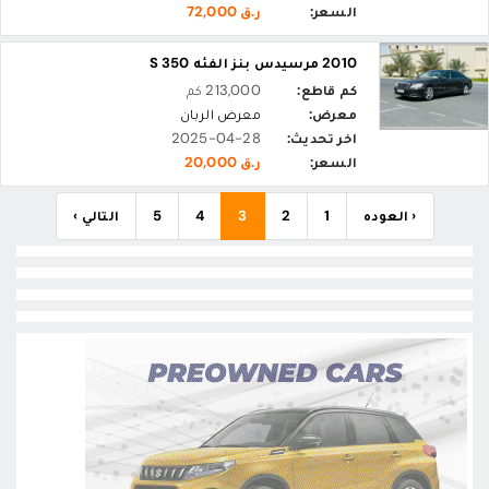
السعر:
ر.ق 72,000
2010 مرسيدس بنز الفئه S 350
كم قاطع:
213,000 كم
معرض:
معرض الربان
اخر تحديث:
2025-04-28
السعر:
ر.ق 20,000
‹ العوده
1
2
3
4
5
التالي ›