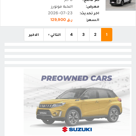
معرض:
النخبة موتورز
اخر تحديث:
2026-07-23
السعر:
ر.ق 129,900
1
2
3
4
التالي ›
الاخير