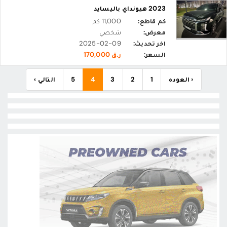
2023 هيونداي باليسايد
كم قاطع:
11,000 كم
معرض:
شخصي
اخر تحديث:
2025-02-09
السعر:
ر.ق 170,000
‹ العوده
1
2
3
4
5
التالي ›