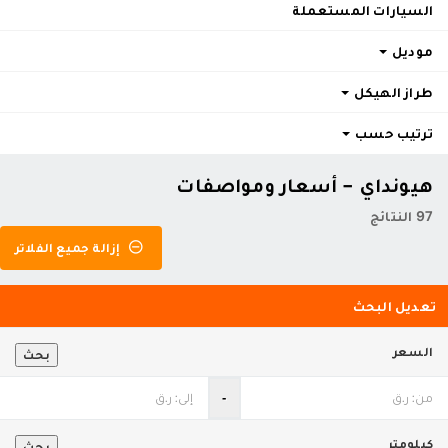
السيارات المستعملة
موديل
طراز الهيكل
ترتيب حسب
هيونداي - أسعار ومواصفات
97 النتائج
إزالة جميع الفلاتر
تعديل البحث
السعر
بحث
‐
كيلومتر
بحث