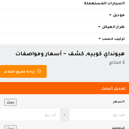
السيارات المستعملة
موديل
طراز الهيكل
ترتيب حسب
هيونداي كوبيه, كشف - أسعار ومواصفات
2 النتائج
إزالة جميع الفلاتر
تعديل البحث
السعر
بحث
‐
كيلومتر
بحث