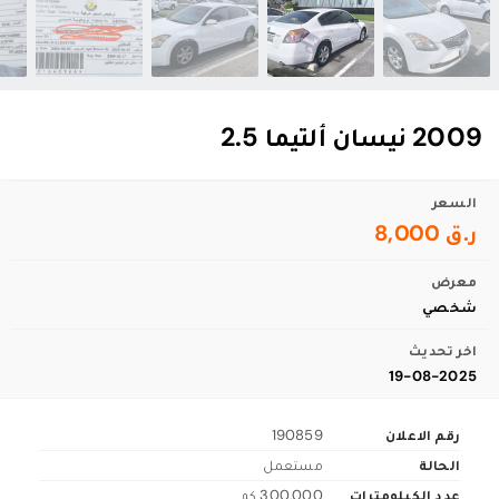
2009 نيسان ألتيما 2.5
السعر
ر.ق 8,000
معرض
شخصي
اخر تحديث
19-08-2025
رقم الاعلان
190859
الحالة
مستعمل
عدد الكيلومترات
300,000 كم