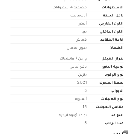
الاسطوانات
مضمنة 4 اسطوانات
ناقل الحركة
أوتوماتيك
اللون الخارجي
أبيض
اللون الداخلي
بيج
خامة المقاعد
قماش
الضمان
بدون ضمان
طراز الهيكل
واجن / هاتشباك
نوعية الدفع
دفع أمامي
نوع الوقود
بنزين
سعة المحرك
2,501
الابواب
5
نوع العجلات
ألمنيوم
مقاس العجلات
15
النوافذ
نوافذ أوتوماتيكية
عدد الركاب
5
قارن