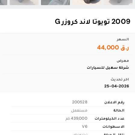
2009 تويوتا لاند كروزر G
السعر
ر.ق 44,000
معرض
شركة سهيل للسيارات
اخر تحديث
25-04-2026
رقم الاعلان
200528
الحالة
مستعمل
عدد الكيلومترات
439,000 كم
الاسطوانات
V6
ناقل الحركة
تبترونيك