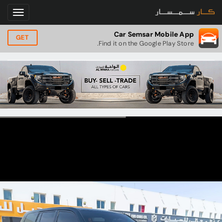
Car Semsar Mobile App
GET
Find it on the Google Play Store.