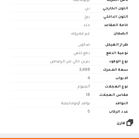
اللون الخارجي
بني
اللون الداخلي
بيج
خامة المقاعد
جلد
الضمان
غير معروف
طراز الهيكل
صالون
نوعية الدفع
دفع خلفي
نوع الوقود
بنزين خالي من الرصاص
سعة المحرك
3,498
الابواب
4
نوع العجلات
ألمنيوم
مقاس العجلات
18
النوافذ
نوافذ أوتوماتيكية
عدد الركاب
5
قارن