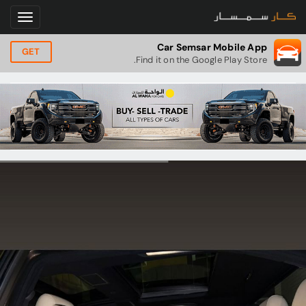
Car Semsar Mobile App
GET
Find it on the Google Play Store.