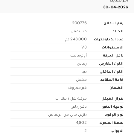
اخر تحديث
30-04-2026
رقم الاعلان
200776
الحالة
مستعمل
عدد الكيلومترات
248,000 كم
الاسطوانات
V8
ناقل الحركة
أوتوماتيك
اللون الخارجي
رمادي
اللون الداخلي
بيج
خامة المقاعد
مخمل
الضمان
غير معروف
طراز الهيكل
مركبة نقل / بيك اب
نوعية الدفع
دفع رباعي
نوع الوقود
بنزين خالي من الرصاص
سعة المحرك
4,802
الابواب
2