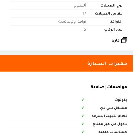
نوع العجلات
ألمنيوم
مقاس العجلات
17
النوافذ
نوافذ أوتوماتيكية
عدد الركاب
5
قارن
مميزات السيارة
مواصفات إضافية
بلوتوث
✔
مشغل سي دي
✔
نظام تثبيت السرعة
✔
دخول من غير مفتاح
✔
حساسات خلفية
✔