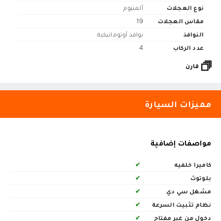
نوع العجلات
ألمنيوم
مقاس العجلات
19
النوافذ
نوافذ أوتوماتيكية
عدد الركاب
4
قارن
مميزات السيارة
مواصفات إضافية
كاميرا خلفيه
✔
بلوتوث
✔
مشغل سي دي
✔
نظام تثبيت السرعة
✔
دخول من غير مفتاح
✔