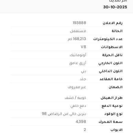
اخر تحديث
30-10-2025
رقم الاعلان
193888
الحالة
مستعمل
عدد الكيلومترات
168,213 كم
الاسطوانات
V8
ناقل الحركة
أوتوماتيك
اللون الخارجي
أزرق غامق
اللون الداخلي
بني
خامة المقاعد
جلد
الضمان
غير معروف
طراز الهيكل
كوبيه / كشف
نوعية الدفع
دفع خلفي
نوع الوقود
بنزين خالي من الرصاص 98
سعة المحرك
4,398
الابواب
2