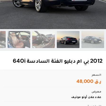
2012 بي ام دبليو الفئة السادسة 640i
السعر
ر.ق 48,000
معرض
علاء علان أوتو موتيف