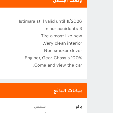
وصف الإعلان
Istimara still valid until 11/2026
3 minor accidents.
Tire almost like new
Very clean interior.
Non smoker driver
Enginer, Gear, Chassis 100%
Come and view the car.
بيانات البائع
بائع
شخصي