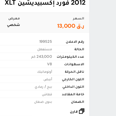
2012 فورد إكسبيديشين XLT
السعر
معرض
ر.ق 13,000
شخصي
رقم الاعلان
199525
الحالة
مستعمل
عدد الكيلومترات
243,000 كم
الاسطوانات
V8
ناقل الحركة
أوتوماتيك
اللون الخارجي
أبيض
اللون الداخلي
بيج / رمادي
خامة المقاعد
قماش
الضمان
بدون ضمان
قارن