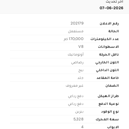
اخر تحديث
07-06-2026
رقم الاعلان
202179
الحالة
مستعمل
عدد الكيلومترات
170,000 كم
الاسطوانات
V8
ناقل الحركة
أوتوماتيك
اللون الخارجي
رصاصي
اللون الداخلي
بيج
خامة المقاعد
جلد
الضمان
غير معروف
طراز الهيكل
دفع رباعي
نوعية الدفع
دفع رباعي
نوع الوقود
بنزين
سعة المحرك
5,328
الابواب
4