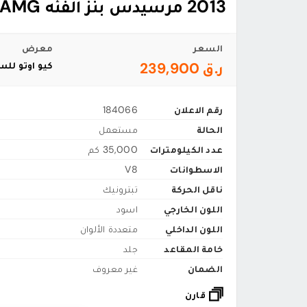
2013 مرسيدس بنز الفئه C 63 AMG
السعر
معرض
ر.ق 239,900
كيو اوتو لل
رقم الاعلان
184066
الحالة
مستعمل
عدد الكيلومترات
35,000 كم
الاسطوانات
V8
ناقل الحركة
تبترونيك
اللون الخارجي
اسود
اللون الداخلي
متعددة الألوان‎
خامة المقاعد
جلد
الضمان
غير معروف
قارن