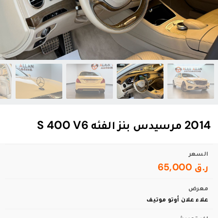
2014 مرسيدس بنز الفئه S 400 V6
السعر
ر.ق 65,000
معرض
علاء علان أوتو موتيف