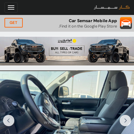
Car Semsar Mobile App
GET
Find it on the Google Play Store.