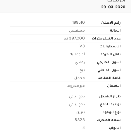
اخر تحديث
29-03-2026
رقم الاعلان
199510
الحالة
مستعمل
عدد الكيلومترات
397,000 كم
الاسطوانات
V8
ناقل الحركة
أوتوماتيك
اللون الخارجي
رمادي
اللون الداخلي
بيج
خامة المقاعد
مخمل
الضمان
غير معروف
طراز الهيكل
دفع رباعي
نوعية الدفع
دفع رباعي
نوع الوقود
بنزين
سعة المحرك
5,328
الابواب
4