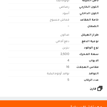
ناقل الحركة
أوتوماتيك
اللون الخارجي
رصاصي
اللون الداخلي
أسود
خامة المقاعد
قماش منسوج
الضمان
-
طراز الهيكل
صالون
نوعية الدفع
دفع أمامي
نوع الوقود
بنزين
سعة المحرك
2,500
الابواب
4
مقاس العجلات
16
النوافذ
نوافذ أوتوماتيكية
عدد الركاب
5
قارن