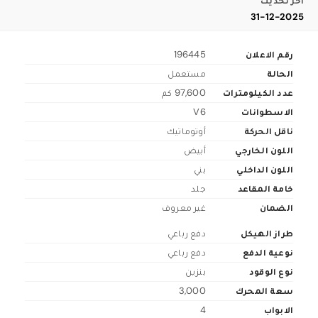
اخر تحديث
31-12-2025
رقم الاعلان
196445
الحالة
مستعمل
عدد الكيلومترات
97,600 كم
الاسطوانات
V6
ناقل الحركة
أوتوماتيك
اللون الخارجي
أبيض
اللون الداخلي
بني
خامة المقاعد
جلد
الضمان
غير معروف
طراز الهيكل
دفع رباعي
نوعية الدفع
دفع رباعي
نوع الوقود
بنزين
سعة المحرك
3,000
الابواب
4