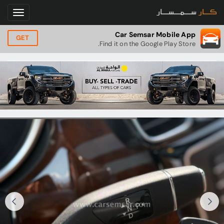
Car Semsar Mobile App
GET
Find it on the Google Play Store.