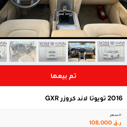
تم بيعها
2016 تويوتا لاند كروزر GXR
السعر
ر.ق 108,000