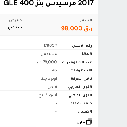
2017 مرسيدس بنز GLE 400
السعر
معرض
ر.ق 98,000
شخصي
رقم الاعلان
178607
الحالة
مستعمل
عدد الكيلومترات
78,000 كم
الاسطوانات
V6
ناقل الحركة
أوتوماتيك
اللون الخارجي
أبيض
اللون الداخلي
أسود / بيج
خامة المقاعد
جلد
الضمان
-
قارن