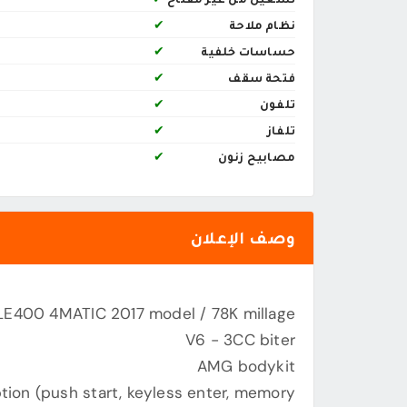
نظام ملاحة
✔
حساسات خلفية
✔
فتحة سقف
✔
تلفون
✔
تلفاز
✔
مصابيح زنون
✔
وصف الإعلان
LE400 4MATIC 2017 model / 78K millage
V6 - 3CC biter
AMG bodykit
option (push start, keyless enter, memory