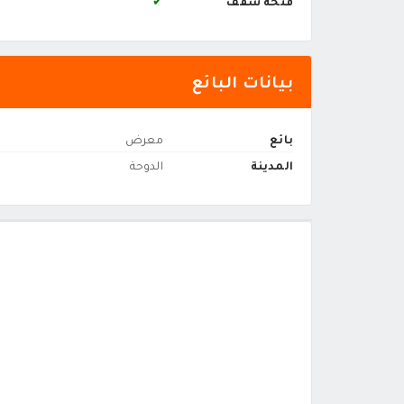
فتحة سقف
✔
بيانات البائع
بائع
معرض
المدينة
الدوحة