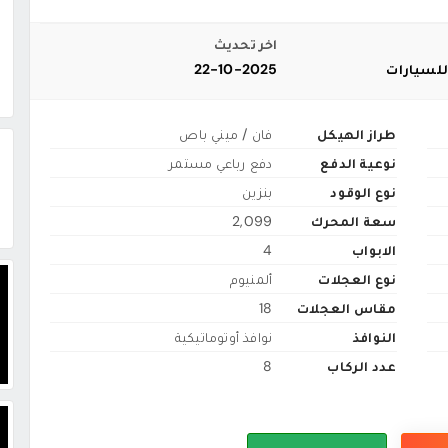
اخر تحديث
للسيارات
22-10-2025
طراز الهيكل
فان / ميني باص
نوعية الدفع
دفع رباعي مستمر
نوع الوقود
بنزين
سعة المحرك
2,099
الابواب
4
نوع العجلات
ألمنيوم
مقاس العجلات
18
النوافذ
نوافذ أوتوماتيكية
عدد الركاب
8